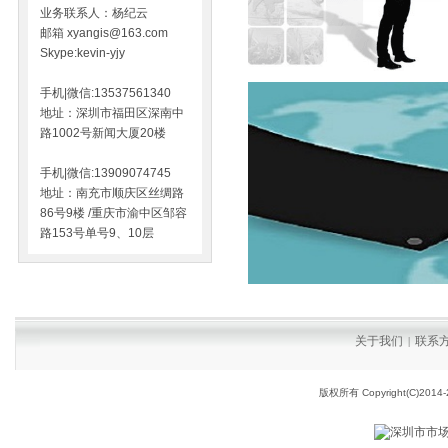
业务联系人：杨纪云
邮箱 xyangis@163.com
Skype:kevin-yjy
手机|微信:13537561340
地址：深圳市福田区深南中
路1002号新闻大厦20楼
手机|微信:13909074745
地址：南充市顺庆区丝绸路
86号9楼 /重庆市渝中区邹容
路153号单号9、10层
关于我们
联系
|
版权所有 Copyright(C)2014-