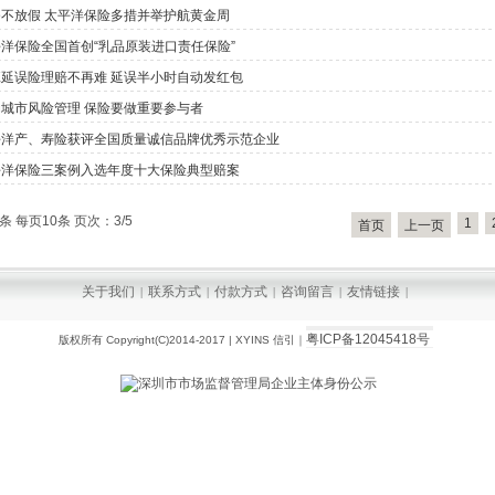
务不放假 太平洋保险多措并举护航黄金周
洋保险全国首创“乳品原装进口责任保险”
班延误险理赔不再难 延误半小时自动发红包
城市风险管理 保险要做重要参与者
平洋产、寿险获评全国质量诚信品牌优秀示范企业
平洋保险三案例入选年度十大保险典型赔案
条 每页10条 页次：3/5
1
首页
上一页
关于我们
联系方式
付款方式
咨询留言
友情链接
|
|
|
|
|
粤ICP备12045418号
版权所有 Copyright(C)2014-2017 | XYINS 信引｜