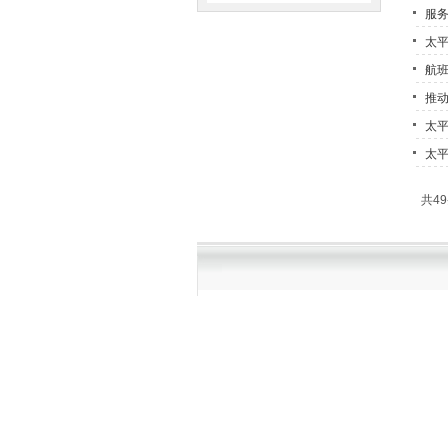
服
太平
航
推动
太
太
共49